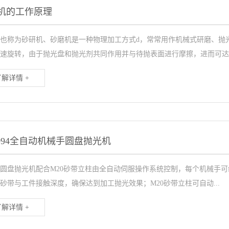
机的工作原理
也称为砂研机、砂磨机是一种物理加工方式d，常常用作机械式研磨、抛
速旋转，由于抛光盘和抛光剂共同作用并与待抛表面进行摩擦，进而可达到.
了解详情 +
-6094全自动机械手圆盘抛光机
圆盘抛光机配合M20砂带立柱由全自动伺服操作系统控制，每个机械手可
砂带与工件接触深度，确保达到加工抛光效果；M20砂带立柱可自动...
了解详情 +