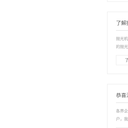
了解
抛光机
的抛光
恭喜
各界企
户，我