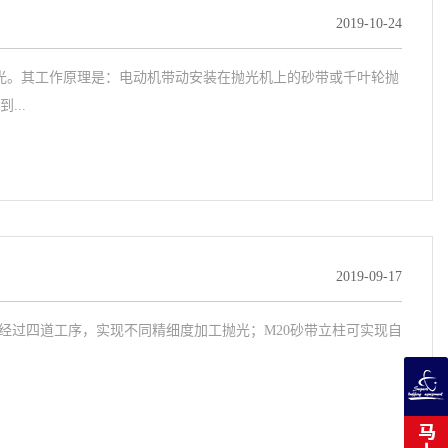
2019-10-24
光。其工作原理是：电动机带动安装在抛光机上的砂带或千叶轮抛
..
2019-09-17
经过四道工序，实现不同精细度加工抛光；M20砂带立柱可实现自