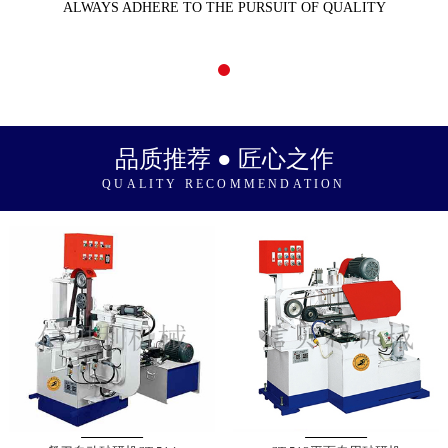
ALWAYS ADHERE TO THE PURSUIT OF QUALITY
品质推荐 ● 匠心之作
QUALITY RECOMMENDATION