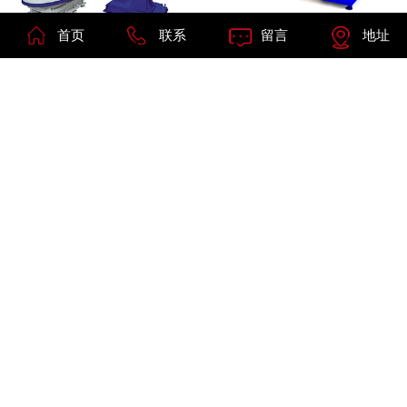
首页
联系
留言
地址
往复平面直线型输送式自动砂...
圆盘式（手表把的）自动抛光...
ST-006涡卷湿式集尘机
平面自动抛光圆盘机ST-616
查看更多