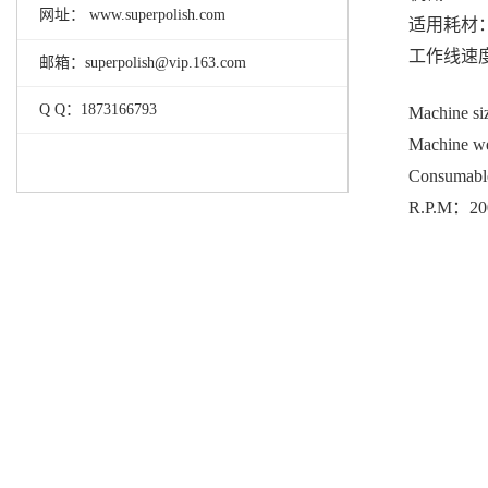
网址： www.superpolish.com
适用耗材
工作线速度：
邮箱：superpolish@vip.163.com
Q Q：1873166793
Machine s
Machine w
Consumable 
R.P.M：20