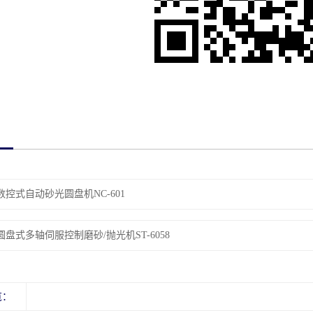
数控式自动砂光圆盘机NC-601
圆盘式多轴伺服控制磨砂/抛光机ST-6058
览：