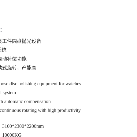
：
类工件圆盘抛光设备
系统
自动补偿功能
续式旋转，产能高
pose disc polishing equipment for watches
l system
h automatic compensation
 continuous rotating with high productivity
00*2300*2200mm
0000KG