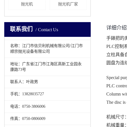
抛光机
抛光机厂家
详细介绍
联系我们
Contact Us
手錶把的
名称：江门市信贝利机械有限公司/江门市
PLC控制
顺宗抛光设备有限公司
立柱具备
圆盘为连
地址：广东省江门市江海区高新工业园永
康路73号
Special pur
联系人：叶政男
PLC contro
Column wit
手机：13828035727
The disc is
电话：0750-3806006
机械尺寸：31
传真：0750-0806009
机械重量：1