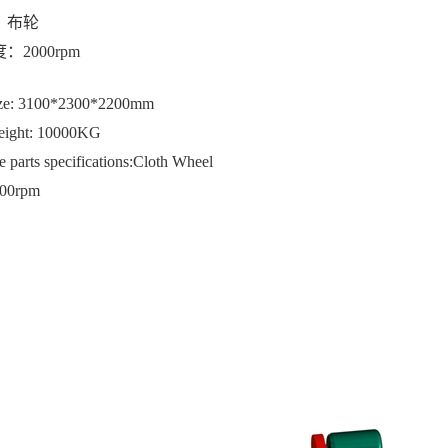
：布轮
2000rpm
ize: 3100*2300*2200mm
eight: 10000KG
parts specifications:Cloth Wheel
00rpm