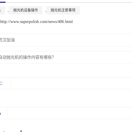
,
,
选
抛光机设备操作
抛光机注意事项
://www.superpolish.com/news/406.html
武汉加油
自动抛光机的操作内容有哪些？
览：
品