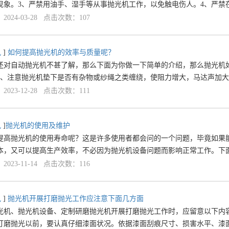
现象。3、严禁用油手、湿手等从事抛光机工作，以免触电伤人。4、严禁
024-03-28 点击次数：107
讯
]
如何提高抛光机的效率与质量呢？
还对自动抛光机不甚了解，那么下面为你做一下简单的介绍，那么抛光机
2、注意抛光机垫下是否有杂物或纱绳之类缠绕，使阻力增大，马达声加大
023-12-28 点击次数：111
讯
]
​抛光机的使用及维护
提高抛光机的使用寿命呢？这是许多使用者都会问的一个问题，毕竟如果
本，又可以提高生产效率，不必因为抛光机设备问题而影响正常工作。下
023-11-14 点击次数：116
讯
]
抛光机开展打磨抛光工作应注意下面几方面
光机、抛光机设备、定制研磨抛光机开展打磨抛光工作时，应留意以下内
打磨抛光以前，要认真仔细漆面状况。依据漆面刮痕尺寸、损害水平、漆