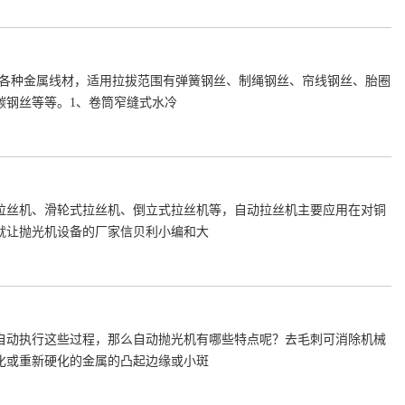
的各种金属线材，适用拉拔范围有弹簧钢丝、制绳钢丝、帘线钢丝、胎圈
碳钢丝等等。1、卷筒窄缝式水冷
拉丝机、滑轮式拉丝机、倒立式拉丝机等，自动拉丝机主要应用在对铜
就让抛光机设备的厂家信贝利小编和大
自动执行这些过程，那么自动抛光机有哪些特点呢？去毛刺可消除机械
化或重新硬化的金属的凸起边缘或小斑