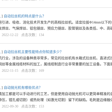
讯
]
自动拉丝机的特点是什么？
用引进、吸收、消化技术开发生产的高档拉丝机。适宜拉拔Ф14mm以下
丝焊丝、气保焊丝、铝包钢丝、预应力钢丝、胶管钢丝及各类低、中、高
022-12-22 点击次数：134
讯
]
自动拉丝机主要性能特点你知道多少？
机行业，涉及的设备种类非常多，常见的拉丝机有水箱式拉丝机、直进式
钢丝等金属线缆材料的加工，属线缆制造行业非常重要的加工设备。下面
022-11-15 点击次数：169
讯
]
自动抛光机有哪些优点？
精加工都是可以手动进行的工艺，但是使用自动抛光机可以更简单精准的
冲压，镗孔或切割）或热处理（如激光切割）留下的缺陷。毛刺是边缘融
022-09-30 点击次数：153