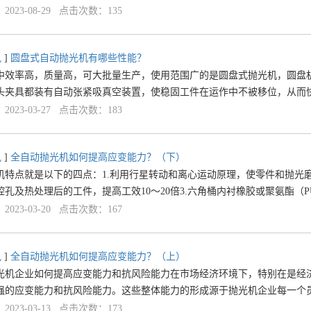
023-08-29 点击次数：135
讯
]
圆盘式自动抛光机有哪些性能？
中效率高，质量高，可大批量生产，使用范围广的是圆盘式抛光机，圆盘
头夹具都装有自动张紧吸真空装置，使稳固工件在运作中不被移位，从而
023-03-27 点击次数：183
讯
]
全自动抛光机如何提高应变能力？（下）
机特点就是以下的四点：1.利用行星转动和离心运动原理，使零件和抛光
腔孔及热处理后的工件，提高工效10～20倍3.六角桶内衬橡胶或聚氨酯（
023-03-20 点击次数：167
讯
]
全自动抛光机如何提高应变能力？（上）
光机企业如何提高应变能力和抗风险能力在市场经济环境下，特别在是经
强的应变能力和抗风险能力。这些整体能力的形成源于抛光机企业每一个
023-03-13 点击次数：173